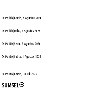
Sengketa Aset Pemprov Sumsel, Komisi III Dorong Pembentukan Pansus Aset
Di Politik
|
Kamis, 6 Agustus 2026
PHK di Sumsel Capai 1.400 Pekerja, DPRD Soroti Mandeknya Produksi Tambang
Di Politik
|
Rabu, 5 Agustus 2026
Terpilih Pimpin Golkar Sumsel, Andie Dinialdie Fokus Perkuat Organisasi dan Kader
Di Politik
|
Senin, 3 Agustus 2026
5. DPRD Sumsel Serahkan 7 Nama Calon Komisioner KPID ke Gubernur untuk Dilantik
Di Politik
|
Sabtu, 1 Agustus 2026
DPD Partai Golkar Sumsel Resmi Jadwalkan Musda XI, Pendaftaran Calon Ketua
Dibuka
Di Politik
|
Kamis, 30 Juli 2026
SUMSEL
Pelaksanaan Kenceran yang Selalu Keleleran Kronis