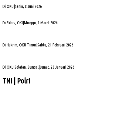
Alva Elan Duduki Jabatan Sekda OKU, Siap Dukung Percepatan Pembangunan
Di OKU
|
Senin, 8 Juni 2026
PLN UID S2JB Bangun Jaringan Listrik 1,6 Km di Desa Pedamaran IV OKI
Di Ekbis, OKI
|
Minggu, 1 Maret 2026
Jelang Mutasi, Kajari OKU Timur Teken Sprindik Kasus Dugaan Korupsi FLPP 2024-
2025
Di Hukrim, OKU Timur
|
Sabtu, 21 Februari 2026
Gubernur Sumsel Herman Deru Apresiasi Laju Pembangunan OKU Selatan Selama 22
Tahun Pasca Pemekaran
Di OKU Selatan, Sumsel
|
Jumat, 23 Januari 2026
TNI | Polri
Pelaksanaan Kenceran yang Selalu Keleleran Kronis
Sengketa Aset Pemprov Sumsel, Komisi III Dorong Pembentukan Pansus Aset
Hj Patimah Toha: Transformasi Posyandu Jadi Gerakan Bersama Tingkatkan
Pelayanan Dasar