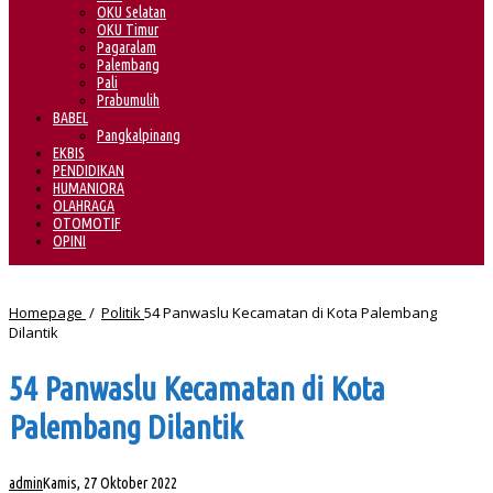
OKU Selatan
OKU Timur
Pagaralam
Palembang
Pali
Prabumulih
BABEL
Pangkalpinang
EKBIS
PENDIDIKAN
HUMANIORA
OLAHRAGA
OTOMOTIF
OPINI
Homepage
/
Politik
54 Panwaslu Kecamatan di Kota Palembang
Dilantik
54 Panwaslu Kecamatan di Kota
Palembang Dilantik
admin
Kamis, 27 Oktober 2022