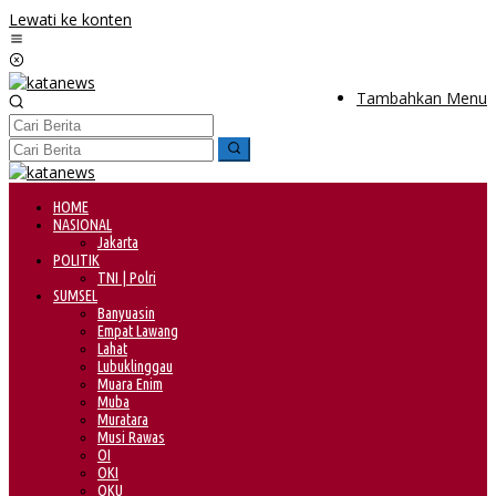
Lewati ke konten
Tambahkan Menu
HOME
NASIONAL
Jakarta
POLITIK
TNI | Polri
SUMSEL
Banyuasin
Empat Lawang
Lahat
Lubuklinggau
Muara Enim
Muba
Muratara
Musi Rawas
OI
OKI
OKU