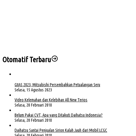
Sengketa Aset Pemprov Sumsel, Komisi III Dorong Pembentukan Pansus Aset
Hj Patimah Toha: Transformasi Posyandu Jadi Gerakan Bersama Tingkatkan
Pelayanan Dasar
Wabup Muba Paparkan Inovasi PTSP, Selangkah Lagi Menuju Tiga Besar Nasional
Kapolda Sumsel Siap Dukung Tabur Bunga Leluhur Palembang Darussalam
Otomatif Terbaru
GIIAS 2023, Mitsubishi Persembahkan Petualangan Seru
Selasa, 15 Agustus 2023
Video Kelemahan dan Kelebihan All New Terios
Selasa, 20 Februari 2018
Belum Pakai CVT, Apa yang Ditakuti Daihatsu Indonesia?
Selasa, 20 Februari 2018
Daihatsu Santai Penjualan Sirion Kalah Jauh dari Mobil LCGC
Selasa, 20 Februari 2018