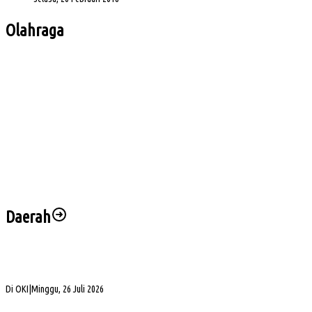
Olahraga
Bursa Ketua Asprov PSSI Sumsel Menghangat, Kiki Subagio Jadi Sorotan
Buka Turnamen Padel Ende Vol. 1, Herman Deru Dorong Gaya Hidup Sehat
Jelang Laga Krusial, Sumsel United Asah Strategi di Lapangan
Imbang 1-1, Sumsel United Naik ke Posisi Empat Klasemen
Hadapi FC Bekasi City, Nilmaizar: Ini Penentuan Nasib Sumsel United
Daerah
Bukan Sekadar Silaturahmi Alumni, Alexsander Dorong KAHMI Jadi Kekuatan
Strategis di Era Digital
Di OKI
|
Minggu, 26 Juli 2026