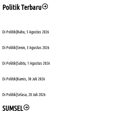
Politik Terbaru
PHK di Sumsel Capai 1.400 Pekerja, DPRD Soroti Mandeknya Produksi Tambang
Di Politik
|
Rabu, 5 Agustus 2026
Terpilih Pimpin Golkar Sumsel, Andie Dinialdie Fokus Perkuat Organisasi dan Kader
Di Politik
|
Senin, 3 Agustus 2026
5. DPRD Sumsel Serahkan 7 Nama Calon Komisioner KPID ke Gubernur untuk Dilantik
Di Politik
|
Sabtu, 1 Agustus 2026
DPD Partai Golkar Sumsel Resmi Jadwalkan Musda XI, Pendaftaran Calon Ketua Dibuk
Di Politik
|
Kamis, 30 Juli 2026
DPRD Sumsel Pertanyakan Alasan PLN Belum Alirkan Listrik ke Desa Gajah Mati
Di Politik
|
Selasa, 28 Juli 2026
SUMSEL
Wabup Muba Paparkan Inovasi PTSP, Selangkah Lagi Menuju Tiga Besar Nasional