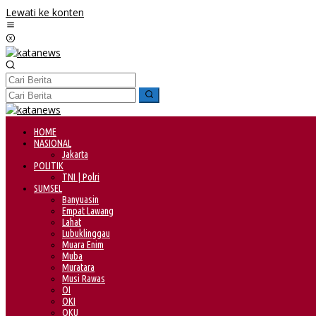
Lewati ke konten
HOME
NASIONAL
Jakarta
POLITIK
TNI | Polri
SUMSEL
Banyuasin
Empat Lawang
Lahat
Lubuklinggau
Muara Enim
Muba
Muratara
Musi Rawas
OI
OKI
OKU