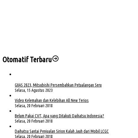
Kapolda Sumsel Siap Dukung Tabur Bunga Leluhur Palembang Darussalam
PHK di Sumsel Capai 1.400 Pekerja, DPRD Soroti Mandeknya Produksi Tambang
Sekda Muba Buka Diklat Paskibraka 2026, Tekankan Disiplin dan Nasionalisme
Empat Saksi Dihadirkan di Sidang Korupsi BTN e-Batara Pos, Kuasa Hukum Nilai Saksi
Otomatif Terbaru
GIIAS 2023, Mitsubishi Persembahkan Petualangan Seru
Selasa, 15 Agustus 2023
Video Kelemahan dan Kelebihan All New Terios
Selasa, 20 Februari 2018
Belum Pakai CVT, Apa yang Ditakuti Daihatsu Indonesia?
Selasa, 20 Februari 2018
Daihatsu Santai Penjualan Sirion Kalah Jauh dari Mobil LCGC
Selasa, 20 Februari 2018