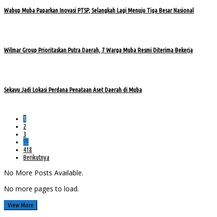
Wabup Muba Paparkan Inovasi PTSP, Selangkah Lagi Menuju Tiga Besar Nasional
Wilmar Group Prioritaskan Putra Daerah, 7 Warga Muba Resmi Diterima Bekerja
Sekayu Jadi Lokasi Perdana Penataan Aset Daerah di Muba
1
2
3
…
418
Berikutnya
No More Posts Available.
No more pages to load.
View More