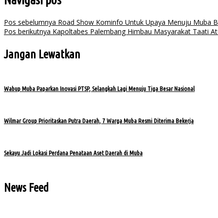
Pos sebelumnya
Road Show Kominfo Untuk Upaya Menuju Muba B
Pos berikutnya
Kapoltabes Palembang Himbau Masyarakat Taati A
Jangan Lewatkan
Wabup Muba Paparkan Inovasi PTSP, Selangkah Lagi Menuju Tiga Besar Nasional
Wilmar Group Prioritaskan Putra Daerah, 7 Warga Muba Resmi Diterima Bekerja
Sekayu Jadi Lokasi Perdana Penataan Aset Daerah di Muba
News Feed