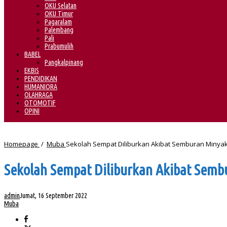
OKU Selatan
OKU Timur
Pagaralam
Palembang
Pali
Prabumulih
BABEL
Pangkalpinang
EKBIS
PENDIDIKAN
HUMANIORA
OLAHRAGA
OTOMOTIF
OPINI
Homepage
/
Muba
Sekolah Sempat Diliburkan Akibat Semburan Minyak
Sekolah Sempat Diliburkan Akibat Semb
admin
Jumat, 16 September 2022
Muba