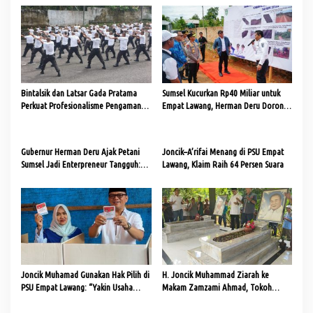
a
s
i
p
o
Bintalsik dan Latsar Gada Pratama
Sumsel Kucurkan Rp40 Miliar untuk
s
Perkuat Profesionalisme Pengamanan
Empat Lawang, Herman Deru Dorong
di Empat Lawang
Kolaborasi TNI, Polri, dan Masyarakat
dalam Pembangunan
Gubernur Herman Deru Ajak Petani
Joncik–A’rifai Menang di PSU Empat
Sumsel Jadi Enterpreneur Tangguh:
Lawang, Klaim Raih 64 Persen Suara
PEDA KTNA Bukan Sekadar Pameran,
Tapi Ajang Unjuk Daya dan Inovasi
Joncik Muhamad Gunakan Hak Pilih di
H. Joncik Muhammad Ziarah ke
PSU Empat Lawang: “Yakin Usaha
Makam Zamzami Ahmad, Tokoh
Sampai”
Pemekaran Empat Lawang