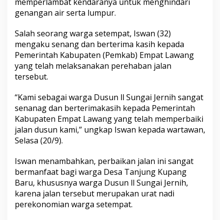
memperlambat kendaranya untuk menghindari
e
genangan air serta lumpur.
r
t
e
Salah seorang warga setempat, Iswan (32)
r
mengaku senang dan berterima kasih kepada
i
Pemerintah Kabupaten (Pemkab) Empat Lawang
m
yang telah melaksanakan perehaban jalan
a
K
tersebut.
a
s
“Kami sebagai warga Dusun ll Sungai Jernih sangat
i
senanag dan berterimakasih kepada Pemerintah
h
Kabupaten Empat Lawang yang telah memperbaiki
jalan dusun kami,” ungkap Iswan kepada wartawan,
Selasa (20/9).
Iswan menambahkan, perbaikan jalan ini sangat
bermanfaat bagi warga Desa Tanjung Kupang
Baru, khususnya warga Dusun ll Sungai Jernih,
karena jalan tersebut merupakan urat nadi
perekonomian warga setempat.