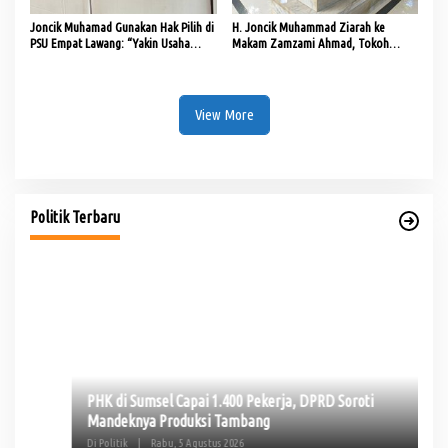
Joncik Muhamad Gunakan Hak Pilih di
H. Joncik Muhammad Ziarah ke
PSU Empat Lawang: “Yakin Usaha
Makam Zamzami Ahmad, Tokoh
Sampai”
Pemekaran Empat Lawang
View More
PHK di Sumsel Capai 1.400 Pekerja, DPRD Soroti
Mandeknya Produksi Tambang
Di Politik
|
Rabu, 5 Agustus 2026
Politik Terbaru
Te
Pe
Di 