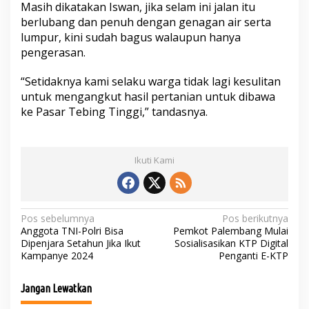
Masih dikatakan Iswan, jika selam ini jalan itu
berlubang dan penuh dengan genagan air serta
lumpur, kini sudah bagus walaupun hanya
pengerasan.
“Setidaknya kami selaku warga tidak lagi kesulitan
untuk mengangkut hasil pertanian untuk dibawa
ke Pasar Tebing Tinggi,” tandasnya.
Ikuti Kami
N
Pos sebelumnya
Pos berikutnya
Anggota TNI-Polri Bisa
Pemkot Palembang Mulai
a
Dipenjara Setahun Jika Ikut
Sosialisasikan KTP Digital
Kampanye 2024
Penganti E-KTP
v
i
Jangan Lewatkan
g