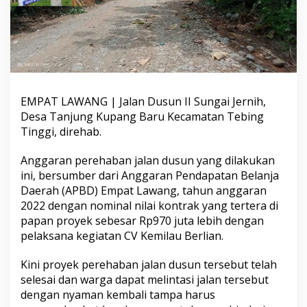
J
a
l
a
n
R
p
9
EMPAT LAWANG | Jalan Dusun II Sungai Jernih,
7
0
Desa Tanjung Kupang Baru Kecamatan Tebing
J
Tinggi, direhab.
u
t
Anggaran perehaban jalan dusun yang dilakukan
a
ini, bersumber dari Anggaran Pendapatan Belanja
L
e
Daerah (APBD) Empat Lawang, tahun anggaran
b
2022 dengan nominal nilai kontrak yang tertera di
i
papan proyek sebesar Rp970 juta lebih dengan
h
pelaksana kegiatan CV Kemilau Berlian.
W
a
r
Kini proyek perehaban jalan dusun tersebut telah
g
selesai dan warga dapat melintasi jalan tersebut
a
dengan nyaman kembali tampa harus
B