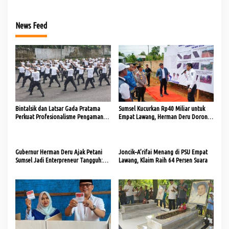
News Feed
Bintalsik dan Latsar Gada Pratama
Sumsel Kucurkan Rp40 Miliar untuk
Perkuat Profesionalisme Pengamanan
Empat Lawang, Herman Deru Dorong
di Empat Lawang
Kolaborasi TNI, Polri, dan Masyarakat
dalam Pembangunan
Gubernur Herman Deru Ajak Petani
Joncik–A’rifai Menang di PSU Empat
Sumsel Jadi Enterpreneur Tangguh:
Lawang, Klaim Raih 64 Persen Suara
PEDA KTNA Bukan Sekadar Pameran,
Tapi Ajang Unjuk Daya dan Inovasi