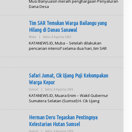
Musi Banyuasin meraih penghargaan Penyaluran
H
Dana Desa
A
D
M
I
Tim SAR Temukan Warga Bailangu yang
N
Hilang di Danau Sanawal
Muba
|
Sabtu, 8 Agustus 2026
O
L
KATANEWS.ID, Muba – Setelah dilakukan
E
pencarian intensif selama dua hari, tim SAR
H
A
D
M
I
N
Safari Jumat, Cik Ujang Puji Kekompakan
Warga Kepur
Sumsel
|
Sabtu, 8 Agustus 2026
O
L
KATANEWS.ID, Muara Enim – Wakil Gubernur
E
Sumatera Selatan (Sumsel) H. Cik Ujang
H
A
D
M
Herman Deru Tegaskan Pentingnya
I
N
Kelestarian Hutan Sumsel
Sumsel
|
Sabtu, 8 Agustus 2026
O