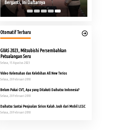
Berganti, Ini Daftarnya
rman Deru Tegaskan Pentingnya
lestarian Hutan Sumsel
Otomatif Terbaru
GIIAS 2023, Mitsubishi Persembahkan
Petualangan Seru
Selasa, 15 Agustus 2023
Sejumlah PJU dan Kapolsek Polres
Video Kelemahan dan Kelebihan All New Terios
Muba Berganti, Ini Daftarnya
Selasa, 20 Februari 2018
Belum Pakai CVT, Apa yang Ditakuti Daihatsu Indonesia?
Selasa, 20 Februari 2018
Daihatsu Santai Penjualan Sirion Kalah Jauh dari Mobil LCGC
Selasa, 20 Februari 2018