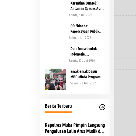
w
Karantina Sumsel:
s
Ancaman Spesies Asing
Invasif Harus Dicegah
Kamis, 2 Juli 2026
Sejak Dini
DD Shineba:
Kepercayaan Publik
Tidak Dibangun dari
Rabu, 1 Juli 2026
Narasi, tetapi Bukti
Nyata
Dari Sumsel untuk
Indonesia,
Joemarthine Candra
Kamis, 25 Juni 2026
Masuk Kandidat KI
Pusat
Emak-Emak Dapur
MBG Minta Program
Makan Bergizi Gratis
Selasa, 23 Juni 2026
Tetap Dilanjutkan
Berita Terbaru
Kapolres Muba Pimpin Langsung
Pengaturan Lalin Arus Mudik di