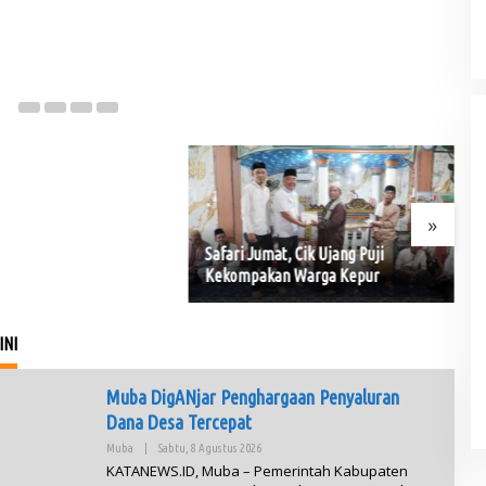
Temukan Warga Bailangu
He
ang di Danau Sanawal
Ke
»
Safari Jumat, Cik Ujang Puji
Kekompakan Warga Kepur
INI
Muba DigANjar Penghargaan Penyaluran
Dana Desa Tercepat
Muba
|
Sabtu, 8 Agustus 2026
O
L
KATANEWS.ID, Muba – Pemerintah Kabupaten
E