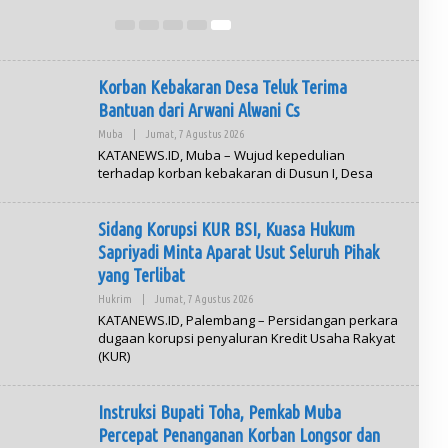
Korban Kebakaran Desa Teluk Terima
Bantuan dari Arwani Alwani Cs
Muba
|
Jumat, 7 Agustus 2026
O
L
KATANEWS.ID, Muba – Wujud kepedulian
E
terhadap korban kebakaran di Dusun I, Desa
H
A
D
M
Sidang Korupsi KUR BSI, Kuasa Hukum
I
N
Sapriyadi Minta Aparat Usut Seluruh Pihak
yang Terlibat
Hukrim
|
Jumat, 7 Agustus 2026
O
L
KATANEWS.ID, Palembang – Persidangan perkara
E
dugaan korupsi penyaluran Kredit Usaha Rakyat
H
(KUR)
A
D
M
I
Instruksi Bupati Toha, Pemkab Muba
N
Percepat Penanganan Korban Longsor dan