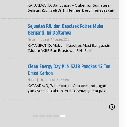
L
KATANEWS.ID, Banyuasin – Gubernur Sumatera
E
Selatan (Sumsel) Dr. H. Herman Deru menegaskan
H
A
D
M
Sejumlah PJU dan Kapolsek Polres Muba
I
N
Berganti, Ini Daftarnya
Muba
|
Jumat, 7 Agustus 2026
O
L
KATANEWS.ID, Muba – Kapolres Musi Banyuasin
E
(Muba) AKBP Ruri Prastowo, S.H., S.I.K.,
H
A
D
M
Clean Energy Day PLN S2JB Pangkas 15 Ton
I
N
Emisi Karbon
Ekbis
|
Jumat, 7 Agustus 2026
O
L
KATANDA.ID, Palembang – Ada pemandangan
E
yang semakin akrab terlihat setiap Jumat pagi
2026, Herman Deru: Pendidikan Karakter Anak
H
A
lai dari Keteladanan Orang Tua
D
M
Kerahkan Tim Tangani Gangguan Listrik di
I
N
rang Ulu I
|
Minggu, 26 Juli 2026