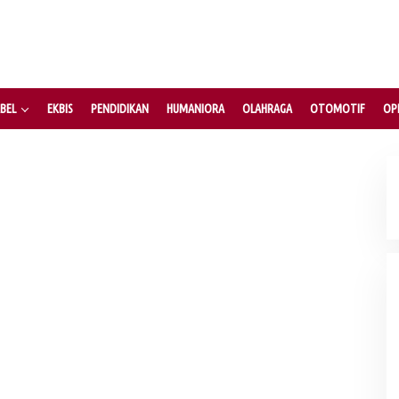
T
n Penyaluran Dana Desa Tercepat
S
BEL
EKBIS
PENDIDIKAN
HUMANIORA
OLAHRAGA
OTOMOTIF
OPI
Sab
 Sumsel, Andie
5. DPRD Sumsel Serahkan 7 Nama Calon
t Organisasi dan
Komisioner KPID ke Gubernur untuk Dilantik
 2026
Di Politik
|
Sabtu, 1 Agustus 2026
ng Puji Kekompakan
Herman Deru Tegaskan Pentingnya
Kelestarian Hutan Sumsel