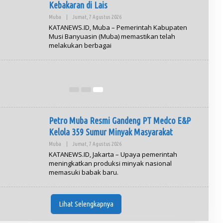
Kebakaran di Lais
Muba
|
Jumat, 7 Agustus 2026
O
L
KATANEWS.ID, Muba – Pemerintah Kabupaten
E
Musi Banyuasin (Muba) memastikan telah
H
arthine Chandra Lolos Jadi Anggota Komisi
melakukan berbagai
A
D
rmasi Pusat, Disahkan DPR RI
M
I
al
|
Selasa, 30 Juni 2026
N
Petro Muba Resmi Gandeng PT Medco E&P
Kelola 359 Sumur Minyak Masyarakat
Muba
|
Jumat, 7 Agustus 2026
O
L
KATANEWS.ID, Jakarta – Upaya pemerintah
E
meningkatkan produksi minyak nasional
H
memasuki babak baru.
A
D
M
I
N
Lihat Selengkapnya
Sprindik
Gubernur Sumsel Herman Deru Apresiasi Laju